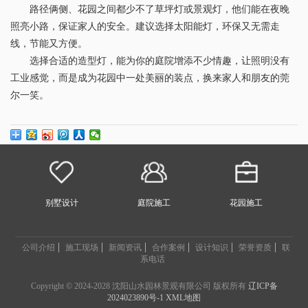
路径俩侧、花园之间都少不了草坪灯或景观灯，他们能在夜晚
照亮小路，保证家人的安全。建议选择太阳能灯，环保又无需走
线，节能又方便。
选择合适的造型灯，能为你的庭院增添不少情趣，让照明没有
工业感觉，而是成为花园中一处美丽的装点，换来家人和朋友的莞
尔一笑。
别墅设计
庭院施工
花园施工
公司介绍
施工现场
新闻资讯
合作案例
设计知识
荣誉资质
联
系电话
Copyright © 2024-2028 沈阳山水园林景观有限公司 版权所有
辽ICP备
2024023890号-1
XML地图